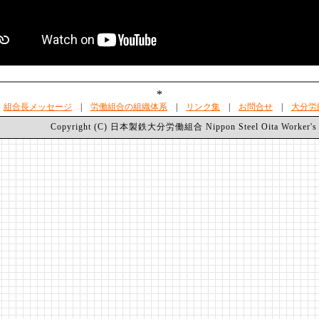
*
|
組合長メッセージ
|
労働組合の組織体系
|
リンク集
|
お問合せ
|
大分労
Copyright (C) 日本製鉄大分労働組合 Nippon Steel Oita Worker's uni